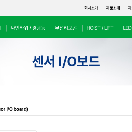
회사소개
제품소개
자
치
싸인타워 / 경광등
무선리모콘
HOIST / LIFT
LE
센서 I/O보드
or I/O board)