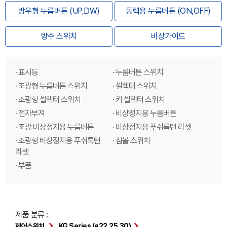
방우형 누름버튼 (UP,DW)
동력용 누름버튼 (ON,OFF)
방수 스위치
비상가이드
· 표시등
· 누름버튼 스위치
· 조광형 누름버튼 스위치
· 셀렉터 스위치
· 조광형 셀렉터 스위치
· 키 셀렉터 스위치
· 전자부져
· 비상정지용 누름버튼
· 조광 비상정지용 누름버튼
· 비상정지용 푸쉬록턴 리셋
· 조광형 비상정지용 푸쉬록턴
· 심볼 스위치
리셋
· 부품
제품 분류 :
제어스위치
KG Series (ø22,25,30)