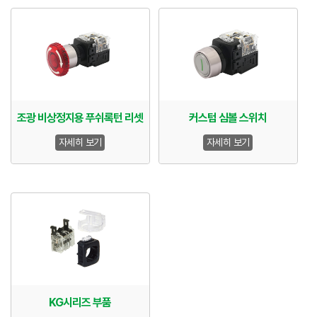
조광 비상정지용 푸쉬록턴 리셋
커스텀 심볼 스위치
자세히 보기
자세히 보기
KG시리즈 부품